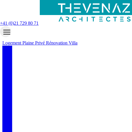
Accueil
Nos projets
Villa du Lac
+41 (0)21 729 80 71
Villa du Lac
Logement
Plaine
Privé
Rénovation
Villa