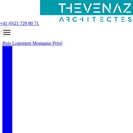
Accueil
Nos projets
Le Mirador
+41 (0)21 729 80 71
Le Mirador
Bois
Logement
Montagne
Privé